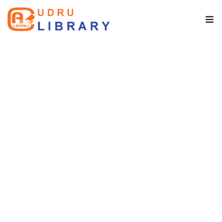
 พันธกิจ